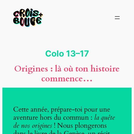
Aller
au
contenu
Colo 13–17
Origines : là où ton histoire
commence…
Cette année, prépare-toi pour une
aventure hors du commun :
la quête
de nos origines
! Nous plongerons
dans le livre de la Genèse, un récit