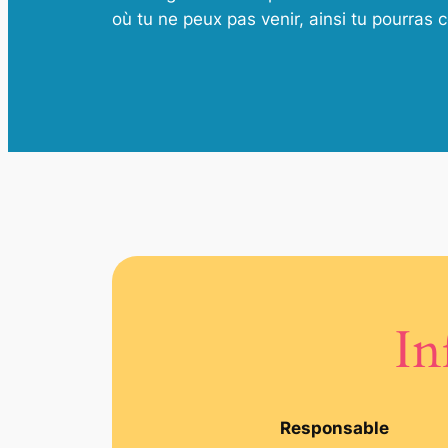
où tu ne peux pas venir, ainsi tu pourras 
In
Responsable