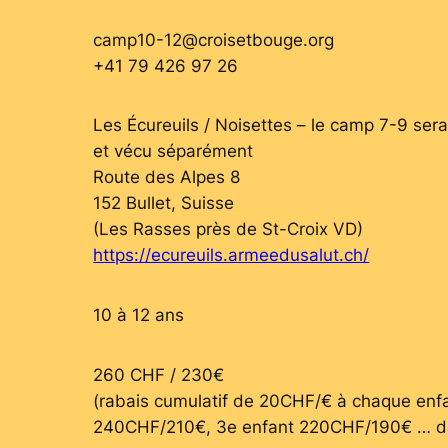
camp10-12
@
croisetbouge.org
+41 79 426 97 26
Les Écureuils / Noisettes –
le camp 7-9 sera 
et vécu séparément
Route des Alpes 8
152 Bullet, Suisse
(Les Rasses près de St-Croix VD)
https://ecureuils.armeedusalut.ch/
10 à 12 ans
260 CHF / 230€
(rabais cumulatif de 20CHF/€ à chaque enfa
240CHF/210€, 3e enfant 220CHF/190€ … d