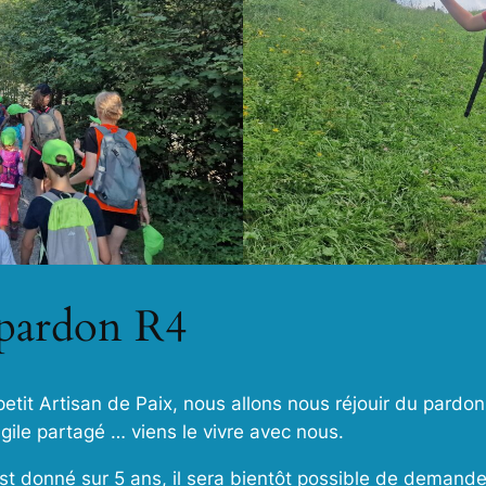
 pardon R4
tit Artisan de Paix, nous allons nous réjouir du pardon
ile partagé … viens le vivre avec nous.
est donné sur 5 ans, il sera bientôt possible de demand