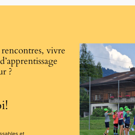
 rencontres, vivre
d’apprentissage
ur ?
i!
ssables et